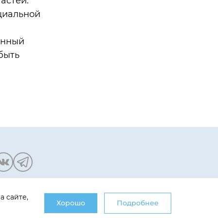
астей.
циальной
а
енный
быть
олитика обработки
а сайте,
Хорошо
Подробнее
ерсональных данных