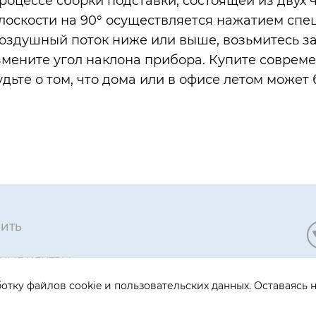
роцессе сборки подставки, состоящей из двух ч
лоскости на 90° осуществляется нажатием спе
воздушный поток ниже или выше, возьмитесь з
измените угол наклона прибора. Купите соврем
дьте о том, что дома или в офисе летом может 
ПИТЬ
НЫЕ ЦЕНТРЫ
П
отку файлов cookie и пользовательских данных. Оставаясь н
А ПОДДЕРЖКИ
п