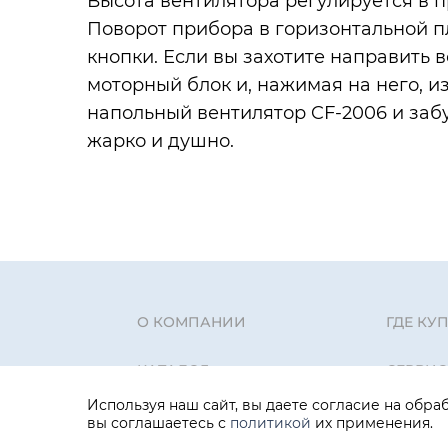
Высота вентилятора регулируется в п
Поворот прибора в горизонтальной п
кнопки. Если вы захотите направить 
моторный блок и, нажимая на него, 
напольный вентилятор CF-2006 и забу
жарко и душно.
О КОМПАНИИ
ГДЕ КУ
КАТАЛОГ
СЕРВИС
Используя наш сайт, вы даете согласие на обраб
КОНТАКТЫ
СЛУЖБ
вы соглашаетесь с
политикой
их применения.