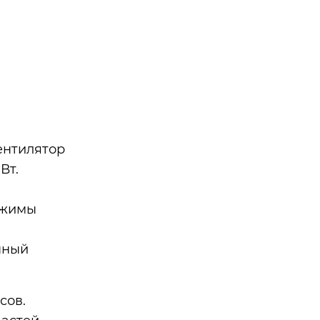
ентилятор
Вт.
режимы
нный
сов.